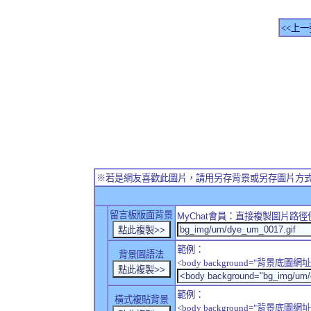
<<上一
※若是網友喜歡此圖片，請用另存背景或另存圖片方
留言板版面背景
MyChat
會員：直接複製圖片路徑
範例：
背景圖語法
<body background="背景底圖網址
範例：
橫式複貼背景
<body background="背景底圖網址" sty