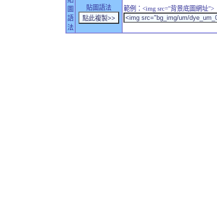
貼圖語法
範例：<img src="背景底圖網址">
圖
語
法