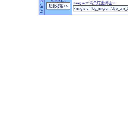
圖
<img src="背景底圖網址">
語
法