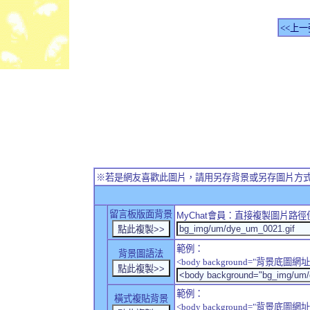
<<上一
※若是網友喜歡此圖片，請用另存背景或另存圖片方
留言板版面背景
MyChat
會員：直接複製圖片路徑
範例：
背景圖語法
<body background="背景底圖網址
範例：
橫式複貼背景
<body background="背景底圖網址" sty