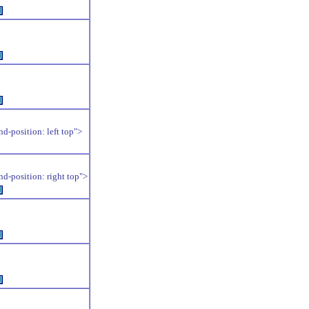
例
例
例
position: left top">
position: right top">
例
例
例