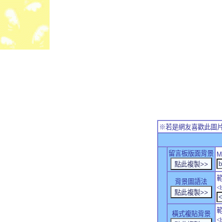
※若是網友喜歡此圖
留言板版面背景
M
背景圖語法
<
橫式複貼背景
<