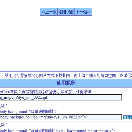
<<上一張
關閉視窗
下一張>>
片，請用另存背景或另存圖片方式下載此圖，再上傳至個人的網頁空間，以減低
使用範例
yChat
會員：直接複製圖片路徑便可,無須加上任何語法。
範例：
body background="背景底圖網址">
看範
範例：
body background="背景底圖網址" style="background-repeat:repeat-x">