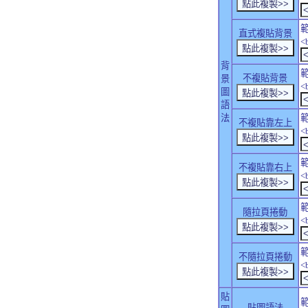
直式複貼背景
<
背
不複貼背景
景
<
圖
語
法
不複貼靠左上
<
不複貼靠右上
<
隨拉頁捲動
<
不隨拉頁捲動
<
貼
貼圖語法