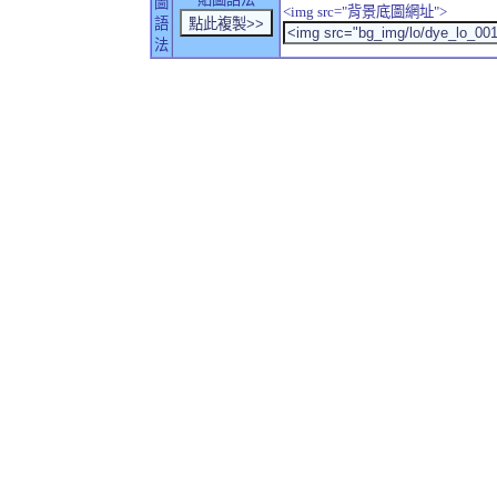
圖
<img src="背景底圖網址">
語
法