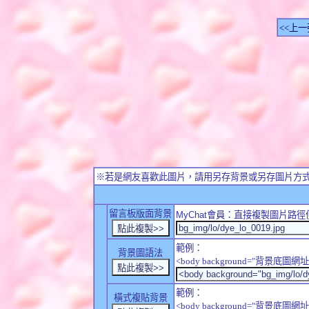
<<上一
※若是網友喜歡此圖片，請用另存背景或另存圖片方
留言板版面背景
MyChat
會員：直接複製圖片路徑
範例：
背景圖語法
<body background="背景底圖網址
範例：
橫式複貼背景
<body background="背景底圖網址" sty