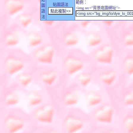
範例：
貼圖語法
圖
<img src="背景底圖網址">
語
法