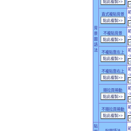
直式複貼背景
<
背
不複貼背景
景
<
圖
語
法
不複貼靠左上
<
不複貼靠右上
<
隨拉頁捲動
<
不隨拉頁捲動
<
貼
貼圖語法