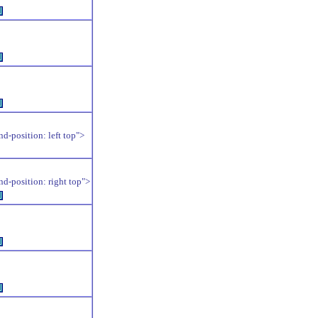
例
例
例
position: left top">
position: right top">
例
例
例