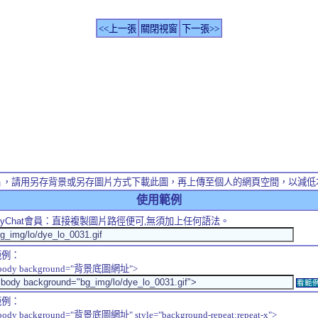
<<上一張
關閉視窗
下一張>>
片，請用另存背景或另存圖片方式下載此圖，再上傳至個人的網頁空間，以減低
使用範例
yChat
會員：直接複製圖片路徑便可,無須加上任何語法。
範例：
body background="背景底圖網址">
看範
範例：
body background="背景底圖網址" style="background-repeat:repeat-x">