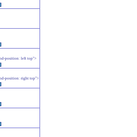
例
例
position: left top">
例
position: right top">
例
例
例