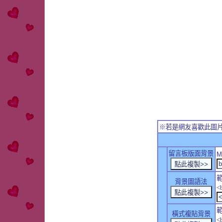
※若是網友喜歡此圖
留言板版面背景
M
背景圖語法
<
橫式複貼背景
<