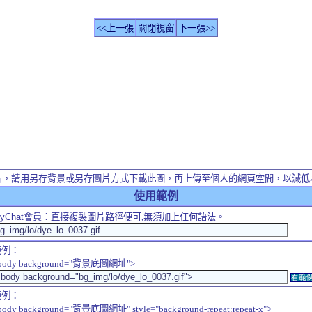
<<上一張
關閉視窗
下一張>>
片，請用另存背景或另存圖片方式下載此圖，再上傳至個人的網頁空間，以減低
使用範例
yChat
會員：直接複製圖片路徑便可,無須加上任何語法。
範例：
body background="背景底圖網址">
看範
範例：
body background="背景底圖網址" style="background-repeat:repeat-x">