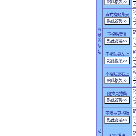
直式複貼背景
<
背
不複貼背景
景
<
圖
語
法
不複貼靠左上
<
不複貼靠右上
<
隨拉頁捲動
<
不隨拉頁捲動
<
貼
貼圖語法