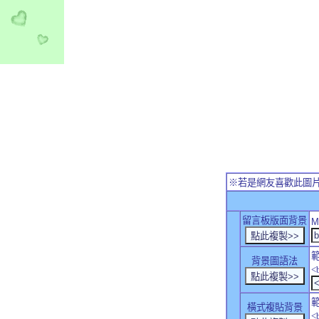
※若是網友喜歡此圖
留言板版面背景
M
背景圖語法
<
橫式複貼背景
<