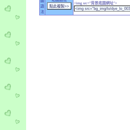
圖
<img src="背景底圖網址">
語
法