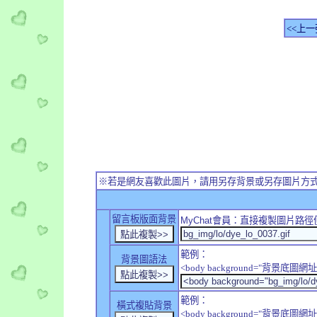
<<上一
※若是網友喜歡此圖片，請用另存背景或另存圖片方
留言板版面背景
MyChat
會員：直接複製圖片路徑
範例：
背景圖語法
<body background="背景底圖網址
範例：
橫式複貼背景
<body background="背景底圖網址" sty