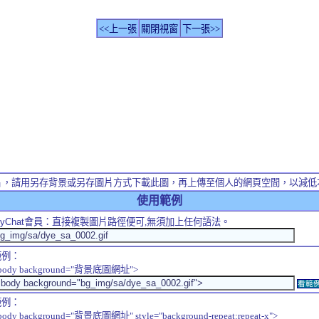
<<上一張
關閉視窗
下一張>>
片，請用另存背景或另存圖片方式下載此圖，再上傳至個人的網頁空間，以減低
使用範例
yChat
會員：直接複製圖片路徑便可,無須加上任何語法。
範例：
body background="背景底圖網址">
看範
範例：
body background="背景底圖網址" style="background-repeat:repeat-x">