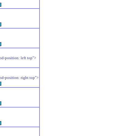
例
例
例
position: left top">
position: right top">
例
例
例