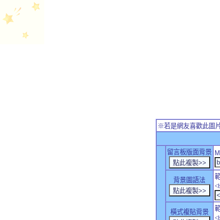
※若是網友喜歡此圖
留言板版面背景
M
背景圖語法
<
橫式複貼背景
<