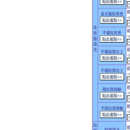
直式複貼背景
<
背
不複貼背景
景
<
圖
語
法
不複貼靠左上
<
不複貼靠右上
<
隨拉頁捲動
<
不隨拉頁捲動
<
貼
貼圖語法