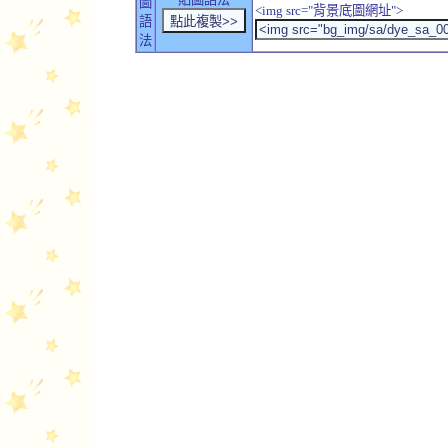
圖
<img src="背景底圖網址">
語
法