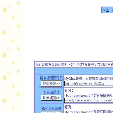
<<上一
※若是網友喜歡此圖片，請用另存背景或另存圖片方
留言板版面背景
MyChat
會員：直接複製圖片路徑
範例：
背景圖語法
<body background="背景底圖網址
範例：
橫式複貼背景
<body background="背景底圖網址" sty