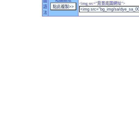
圖
<img src="背景底圖網址">
語
法