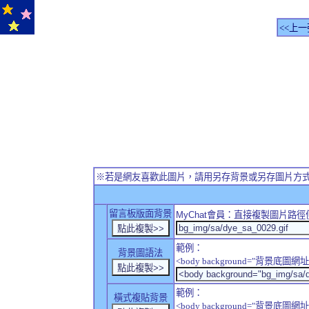
<<上一
※若是網友喜歡此圖片，請用另存背景或另存圖片方
留言板版面背景
MyChat
會員：直接複製圖片路徑
範例：
背景圖語法
<body background="背景底圖網址
範例：
橫式複貼背景
<body background="背景底圖網址" sty