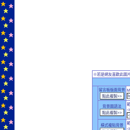
※若是網友喜歡此圖
留言板版面背景
M
背景圖語法
<
橫式複貼背景
<