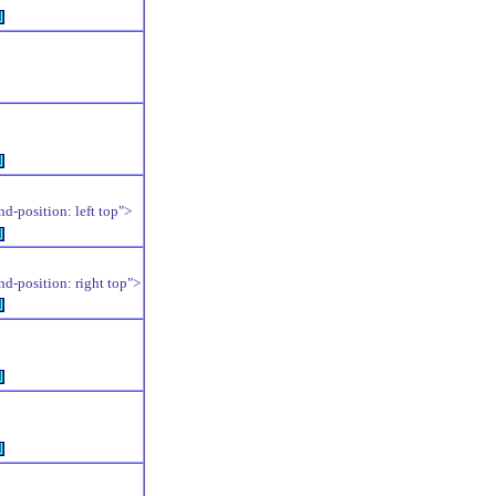
例
例
position: left top">
例
position: right top">
例
例
例