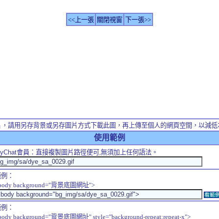
<<上一張
關閉視窗
下一張>>
片，請用另存背景或另存圖片方式下載此圖，再上傳至個人的網頁空間，以減低
使用範例
yChat
會員：直接複製圖片路徑便可,無須加上任何語法。
範例：
body background="背景底圖網址">
看範
範例：
body background="背景底圖網址" style="background-repeat:repeat-x">