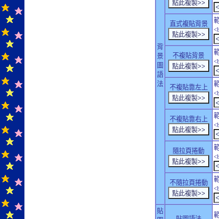
直式複貼背景
<
背
不複貼背景
景
<
圖
語
法
不複貼靠左上
<
不複貼靠右上
<
隨拉頁捲動
<
不隨拉頁捲動
<
貼
貼圖語法