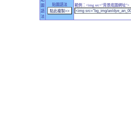
貼圖語法
範例：<img src="背景底圖網址">
圖
語
法