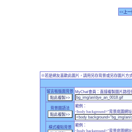
<<上一
※若是網友喜歡此圖片，請用另存背景或另存圖片方
留言板版面背景
MyChat
會員：直接複製圖片路徑
範例：
背景圖語法
<body background="背景底圖網址
範例：
橫式複貼背景
<body background="背景底圖網址" sty