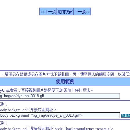
<<上一張
關閉視窗
下一張>>
片，請用另存背景或另存圖片方式下載此圖，再上傳至個人的網頁空間，以減低
使用範例
yChat
會員：直接複製圖片路徑便可,無須加上任何語法。
範例：
body background="背景底圖網址">
看範
範例：
body background="背景底圖網址" style="background-repeat:repeat-x">