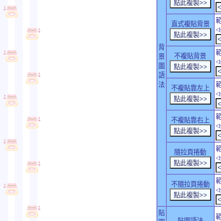
直式複貼背景
<
背
不複貼背景
景
<
圖
語
法
不複貼靠左上
<
不複貼靠右上
<
隨拉頁捲動
<
不隨拉頁捲動
<
貼
貼圖語法