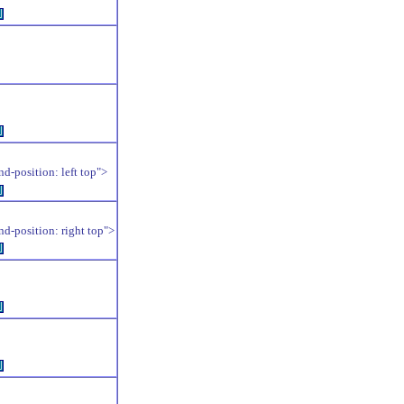
例
例
position: left top">
例
position: right top">
例
例
例