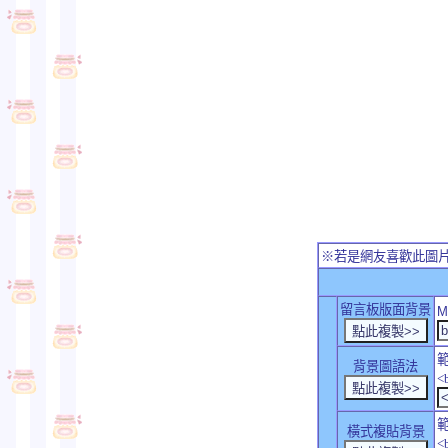
※若是網友喜歡此圖
留言板版面背景
M
背景圖語法
<
橫式複貼背景
<