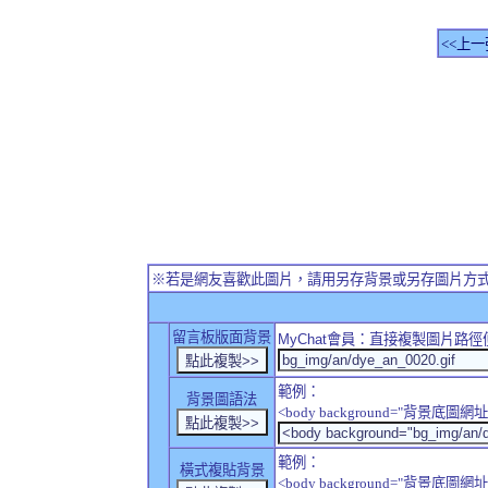
<<上一
※若是網友喜歡此圖片，請用另存背景或另存圖片方
留言板版面背景
MyChat
會員：直接複製圖片路徑
範例：
背景圖語法
<body background="背景底圖網址
範例：
橫式複貼背景
<body background="背景底圖網址" sty