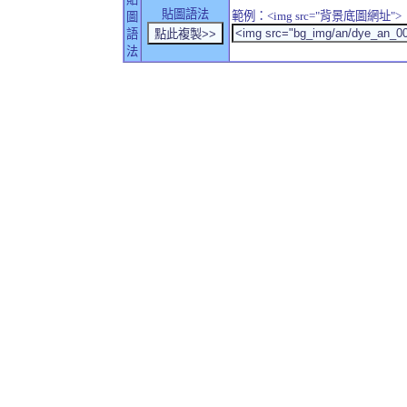
貼圖語法
範例：<img src="背景底圖網址">
圖
語
法