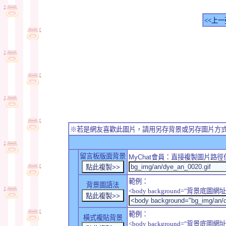
<<上一
※若是網友喜歡此圖片，請用另存背景或另存圖片方
留言板版面背景
MyChat
會員：直接複製圖片路徑
範例：
背景圖語法
<body background="背景底圖網址
範例：
橫式複貼背景
<body background="背景底圖網址" sty