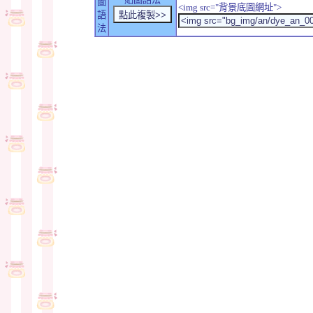
圖
<img src="背景底圖網址">
語
法