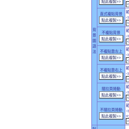
直式複貼背景
<
背
不複貼背景
景
<
圖
語
不複貼靠左上
法
<
不複貼靠右上
<
隨拉頁捲動
<
不隨拉頁捲動
<
s
貼