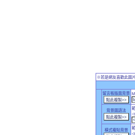
※若是網友喜歡此圖
留言板版面背景
M
背景圖語法
<
橫式複貼背景
<