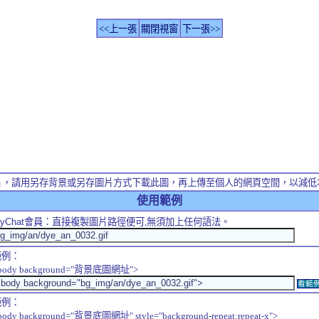
<<上一張
關閉視窗
下一張>>
片，請用另存背景或另存圖片方式下載此圖，再上傳至個人的網頁空間，以減低
使用範例
yChat
會員：直接複製圖片路徑便可,無須加上任何語法。
範例：
body background="背景底圖網址">
看範
範例：
body background="背景底圖網址" style="background-repeat:repeat-x">