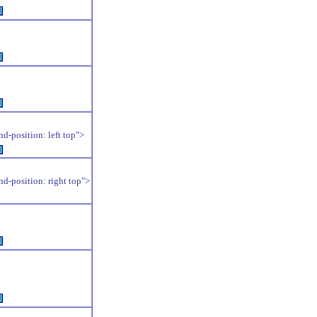
例
例
例
position: left top">
例
position: right top">
例
例