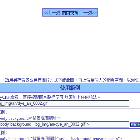
<<上一張
關閉視窗
下一張>>
片，請用另存背景或另存圖片方式下載此圖，再上傳至個人的網頁空間，以減低
使用範例
yChat
會員：直接複製圖片路徑便可,無須加上任何語法。
範例：
body background="背景底圖網址">
看範
範例：
body background="背景底圖網址" style="background-repeat:repeat-x">