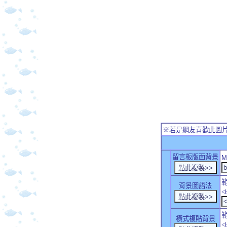
※若是網友喜歡此圖
留言板版面背景
M
背景圖語法
<
橫式複貼背景
<