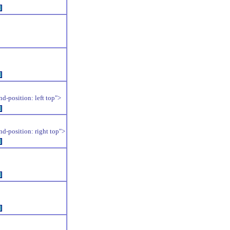
例
例
position: left top">
例
position: right top">
例
例
例