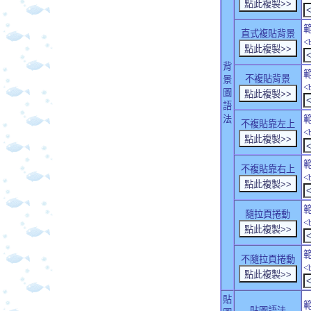
直式複貼背景
<
背
不複貼背景
景
<
圖
語
法
不複貼靠左上
<
不複貼靠右上
<
隨拉頁捲動
<
不隨拉頁捲動
<
貼
貼圖語法