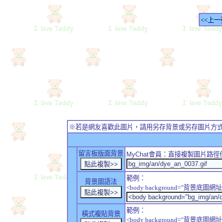
<<上一
※若是網友喜歡此圖片，請用另存背景或另存圖片方
留言板版面背景
MyChat
會員：直接複製圖片路徑
範例：
背景圖語法
<body background="背景底圖網址
範例：
橫式複貼背景
<body background="背景底圖網址" sty