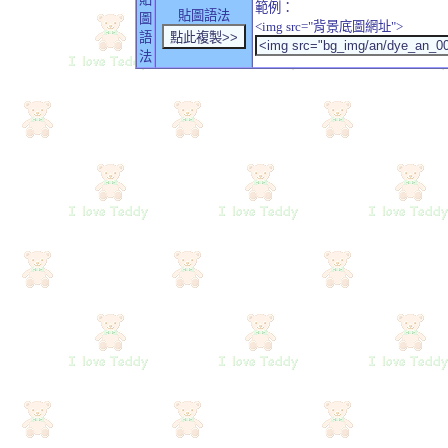
範例：
貼圖語法
圖
<img src="背景底圖網址">
語
法