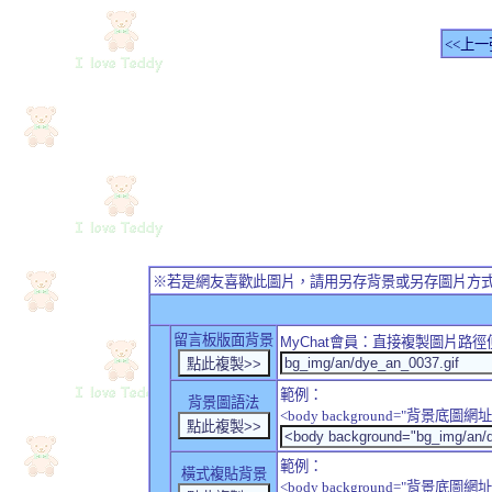
<<上一
※若是網友喜歡此圖片，請用另存背景或另存圖片方
留言板版面背景
MyChat
會員：直接複製圖片路徑
範例：
背景圖語法
<body background="背景底圖網址
範例：
橫式複貼背景
<body background="背景底圖網址" sty