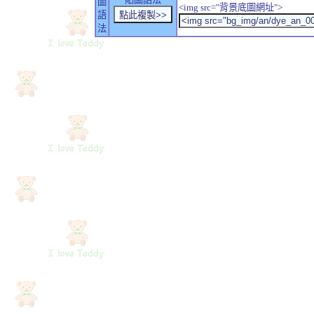
圖
<img src="背景底圖網址">
語
法