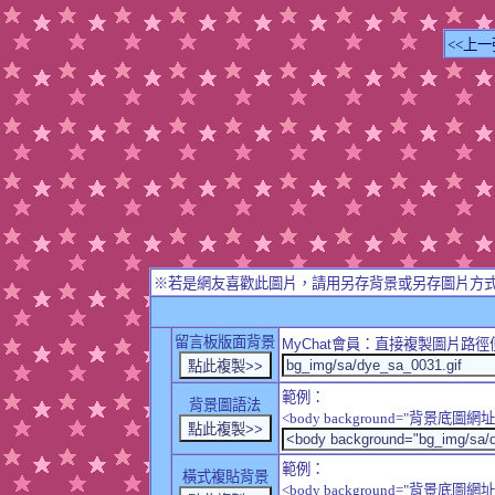
<<上一
※若是網友喜歡此圖片，請用另存背景或另存圖片方
留言板版面背景
MyChat
會員：直接複製圖片路徑
範例：
背景圖語法
<body background="背景底圖網址
範例：
橫式複貼背景
<body background="背景底圖網址" sty