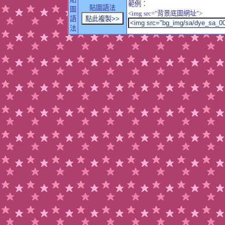
範例：
貼圖語法
圖
<img src="背景底圖網址">
語
法