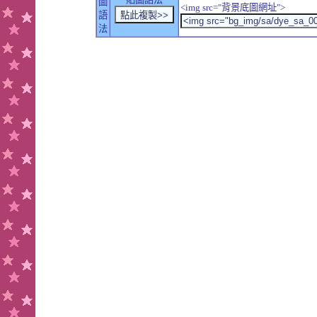
圖
<img src="背景底圖網址">
語
法