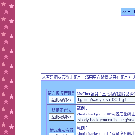
<<上一
※若是網友喜歡此圖片，請用另存背景或另存圖片方
留言板版面背景
MyChat
會員：直接複製圖片路徑
範例：
背景圖語法
<body background="背景底圖網址
範例：
橫式複貼背景
<body background="背景底圖網址" sty