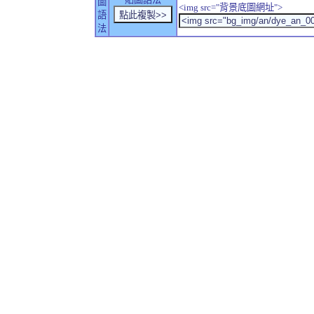
圖
<img src="背景底圖網址">
語
法