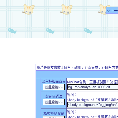
<<上一
※若是網友喜歡此圖片，請用另存背景或另存圖片方
留言板版面背景
MyChat
會員：直接複製圖片路徑
範例：
背景圖語法
<body background="背景底圖網址
範例：
橫式複貼背景
<body background="背景底圖網址" sty