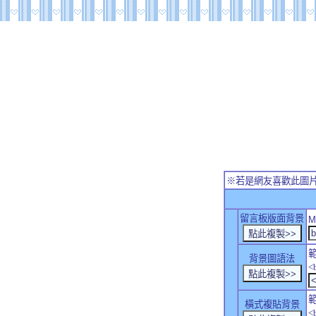
※若是網友喜歡此圖
留言板版面背景
M
背景圖語法
<
橫式複貼背景
<