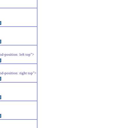
例
例
position: left top">
例
position: right top">
例
例
例