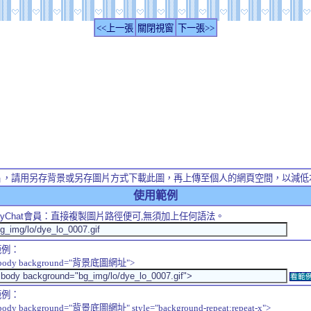
<<上一張
關閉視窗
下一張>>
片，請用另存背景或另存圖片方式下載此圖，再上傳至個人的網頁空間，以減低
使用範例
yChat
會員：直接複製圖片路徑便可,無須加上任何語法。
範例：
body background="背景底圖網址">
看範
範例：
body background="背景底圖網址" style="background-repeat:repeat-x">