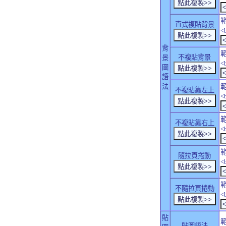
直式複貼背景
<
背
不複貼背景
景
<
圖
語
法
不複貼靠左上
<
不複貼靠右上
<
隨拉頁捲動
<
不隨拉頁捲動
<
貼
貼圖語法