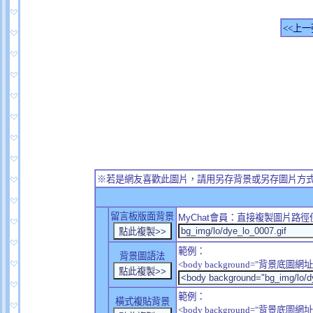
<<上一
※若是網友喜歡此圖片，請用另存背景或另存圖片方
留言板版面背景
MyChat
會員：直接複製圖片路徑
範例：
背景圖語法
<body background="背景底圖網址
範例：
橫式複貼背景
<body background="背景底圖網址" sty