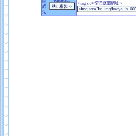
圖
<img src="背景底圖網址">
語
法