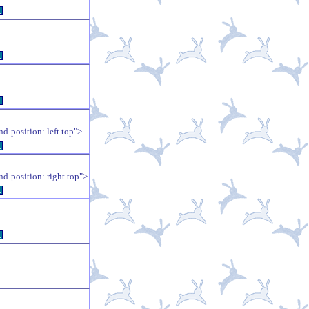
例
例
例
position: left top">
例
position: right top">
例
例