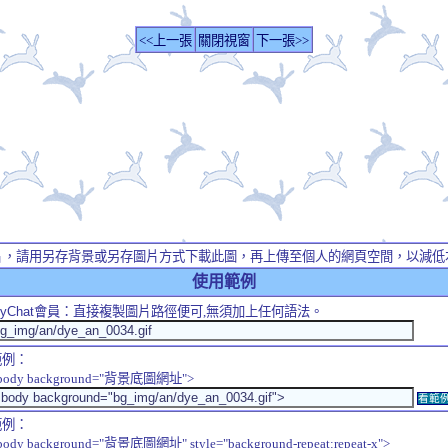
<<上一張
關閉視窗
下一張>>
片，請用另存背景或另存圖片方式下載此圖，再上傳至個人的網頁空間，以減低
使用範例
yChat
會員：直接複製圖片路徑便可,無須加上任何語法。
範例：
body background="背景底圖網址">
看範
範例：
body background="背景底圖網址" style="background-repeat:repeat-x">