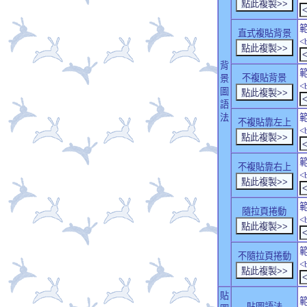
直式複貼背景
<
背
不複貼背景
景
<
圖
語
法
不複貼靠左上
<
不複貼靠右上
<
隨拉頁捲動
<
不隨拉頁捲動
<
貼
貼圖語法