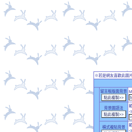
※若是網友喜歡此圖
留言板版面背景
M
背景圖語法
<
橫式複貼背景
<