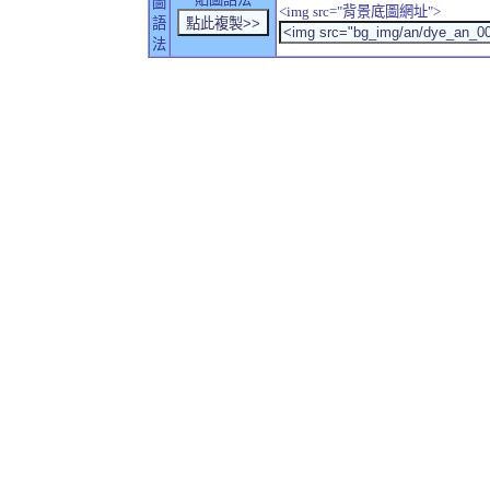
圖
<img src="背景底圖網址">
語
法