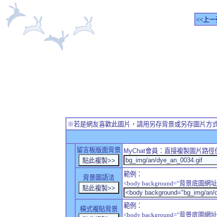
<<上一
※若是網友喜歡此圖片，請用另存背景或另存圖片方
留言板版面背景
MyChat
會員：直接複製圖片路徑
範例：
背景圖語法
<body background="背景底圖網址
範例：
橫式複貼背景
<body background="背景底圖網址" sty