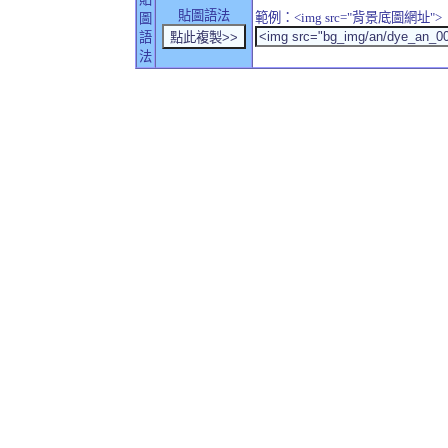
貼圖語法
範例：<img src="背景底圖網址">
圖
語
法