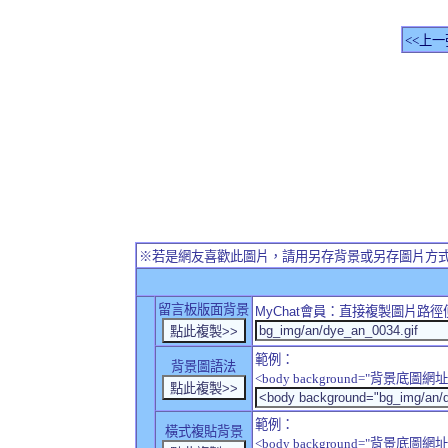
<<上一
※若是網友喜歡此圖片，請用另存背景或另存圖片方
留言板版面背景
MyChat
會員：直接複製圖片路徑
範例：
背景圖語法
<body background="背景底圖網址
範例：
橫式複貼背景
<body background="背景底圖網址" sty