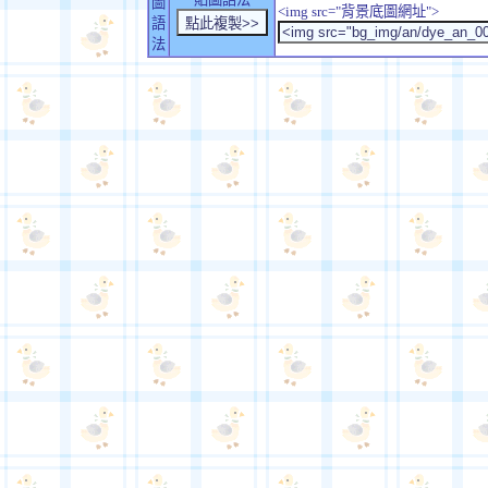
圖
<img src="背景底圖網址">
語
法