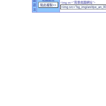
圖
<img src="背景底圖網址">
語
法