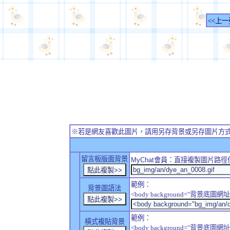
<<上一
※若是網友喜歡此圖片，請用另存背景或另存圖片方
留言板版面背景
MyChat
會員：直接複製圖片路徑
範例：
背景圖語法
<body background="背景底圖網址
範例：
橫式複貼背景
<body background="背景底圖網址" sty