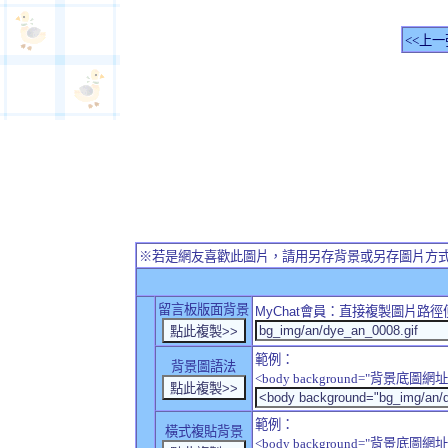
<<上一
※若是網友喜歡此圖片，請用另存背景或另存圖片方
留言板版面背景
MyChat
會員：直接複製圖片路徑
範例：
背景圖語法
<body background="背景底圖網址
範例：
橫式複貼背景
<body background="背景底圖網址" sty