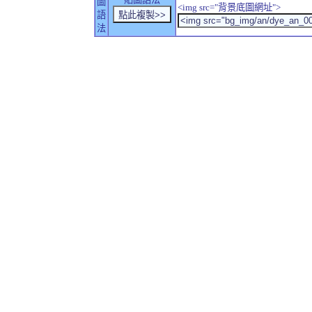
圖
<img src="背景底圖網址">
語
法