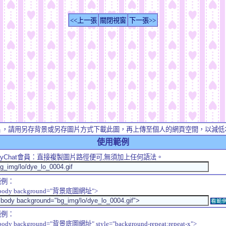
<<上一張
關閉視窗
下一張>>
片，請用另存背景或另存圖片方式下載此圖，再上傳至個人的網頁空間，以減低
使用範例
yChat
會員：直接複製圖片路徑便可,無須加上任何語法。
範例：
body background="背景底圖網址">
看範
範例：
body background="背景底圖網址" style="background-repeat:repeat-x">