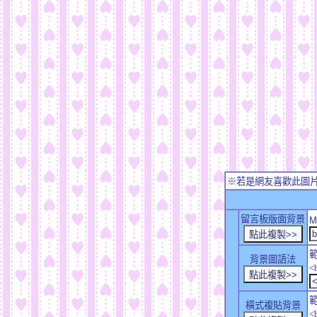
※若是網友喜歡此圖
留言板版面背景
M
背景圖語法
<
橫式複貼背景
<