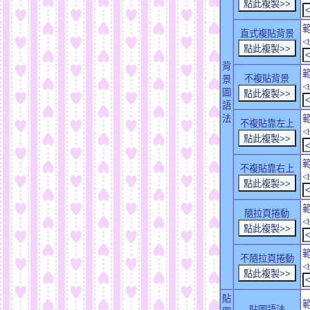
直式複貼背景
<
背
不複貼背景
景
<
圖
語
法
不複貼靠左上
<
不複貼靠右上
<
隨拉頁捲動
<
不隨拉頁捲動
<
貼
貼圖語法