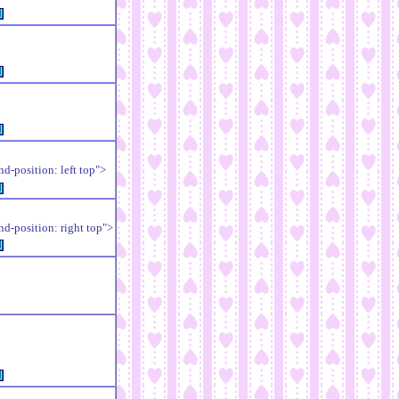
例
例
例
position: left top">
例
position: right top">
例
例