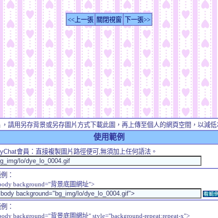
<<上一張
關閉視窗
下一張>>
片，請用另存背景或另存圖片方式下載此圖，再上傳至個人的網頁空間，以減低
使用範例
yChat
會員：直接複製圖片路徑便可,無須加上任何語法。
範例：
body background="背景底圖網址">
看範
範例：
body background="背景底圖網址" style="background-repeat:repeat-x">