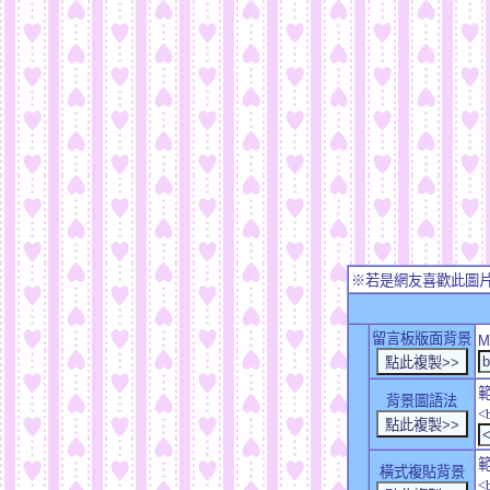
※若是網友喜歡此圖
留言板版面背景
M
背景圖語法
<
橫式複貼背景
<