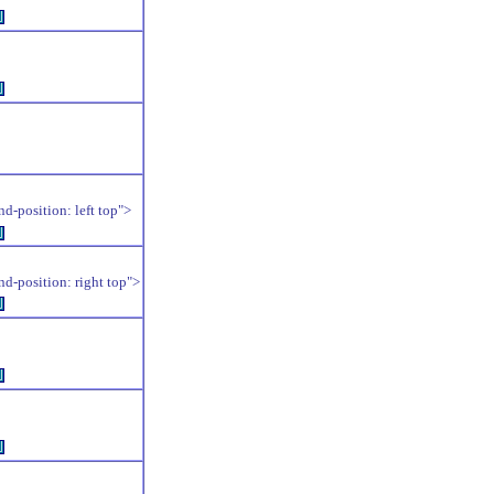
例
例
position: left top">
例
position: right top">
例
例
例