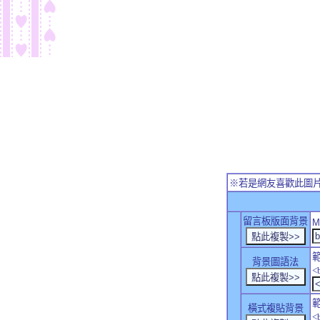
※若是網友喜歡此圖
留言板版面背景
M
背景圖語法
<
橫式複貼背景
<