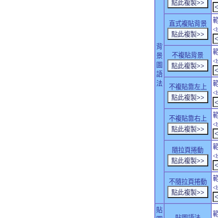
直式複貼背景
<
背
不複貼背景
景
<
圖
語
法
不複貼靠左上
<
不複貼靠右上
<
隨拉頁捲動
<
不隨拉頁捲動
<
貼
貼圖語法