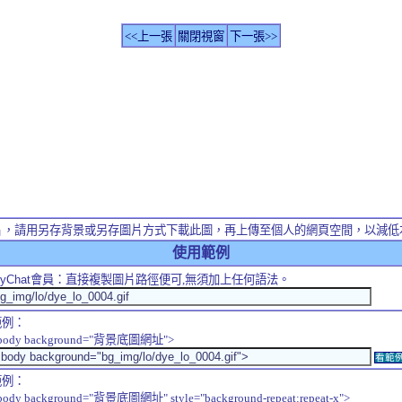
<<上一張
關閉視窗
下一張>>
片，請用另存背景或另存圖片方式下載此圖，再上傳至個人的網頁空間，以減低
使用範例
yChat
會員：直接複製圖片路徑便可,無須加上任何語法。
範例：
body background="背景底圖網址">
看範
範例：
body background="背景底圖網址" style="background-repeat:repeat-x">