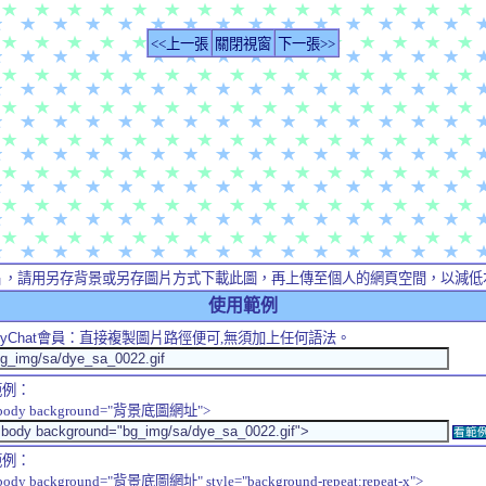
<<上一張
關閉視窗
下一張>>
片，請用另存背景或另存圖片方式下載此圖，再上傳至個人的網頁空間，以減低
使用範例
yChat
會員：直接複製圖片路徑便可,無須加上任何語法。
範例：
body background="背景底圖網址">
看範
範例：
body background="背景底圖網址" style="background-repeat:repeat-x">