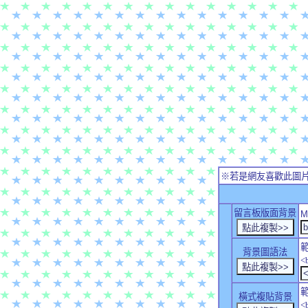
※若是網友喜歡此圖
留言板版面背景
M
背景圖語法
<
橫式複貼背景
<