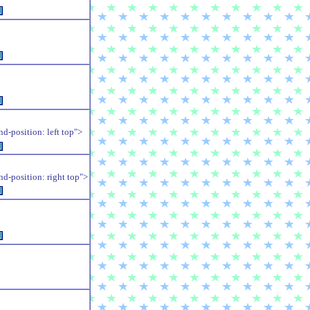
例
例
例
position: left top">
例
position: right top">
例
例