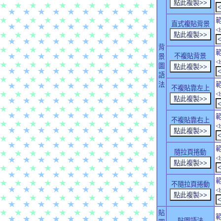
直式複貼背景
<
背
不複貼背景
景
<
圖
語
法
不複貼靠左上
<
不複貼靠右上
<
隨拉頁捲動
<
不隨拉頁捲動
<
貼
貼圖語法