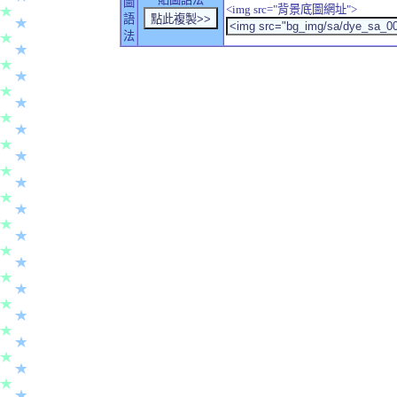
圖
<img src="背景底圖網址">
語
法