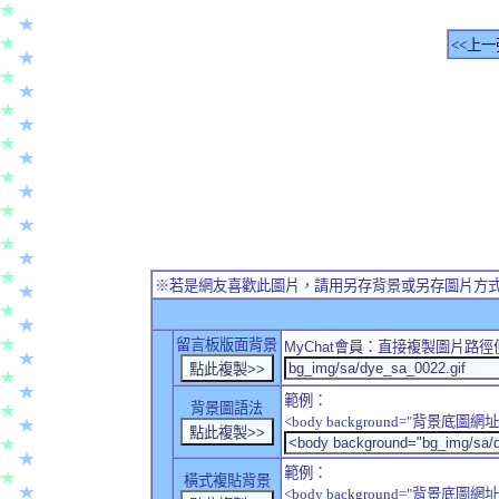
<<上一
※若是網友喜歡此圖片，請用另存背景或另存圖片方
留言板版面背景
MyChat
會員：直接複製圖片路徑
範例：
背景圖語法
<body background="背景底圖網址
範例：
橫式複貼背景
<body background="背景底圖網址" sty