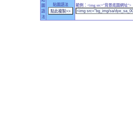
貼圖語法
範例：<img src="背景底圖網址">
圖
語
法