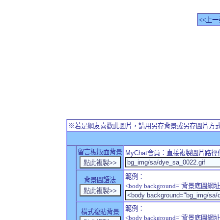
<<上一
※若是網友喜歡此圖片，請用另存背景或另存圖片方
留言板版面背景
MyChat
會員：直接複製圖片路徑
範例：
背景圖語法
<body background="背景底圖網址
範例：
橫式複貼背景
<body background="背景底圖網址" sty