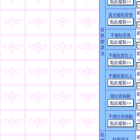
直式複貼背景
<
背
不複貼背景
景
<
圖
語
法
不複貼靠左上
<
不複貼靠右上
<
隨拉頁捲動
<
不隨拉頁捲動
<
貼
貼圖語法