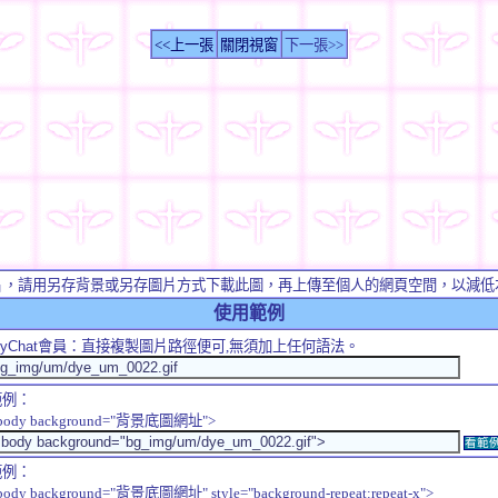
<<上一張
關閉視窗
下一張>>
片，請用另存背景或另存圖片方式下載此圖，再上傳至個人的網頁空間，以減低
使用範例
yChat
會員：直接複製圖片路徑便可,無須加上任何語法。
範例：
body background="背景底圖網址">
看範
範例：
body background="背景底圖網址" style="background-repeat:repeat-x">