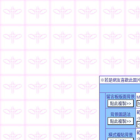
※若是網友喜歡此圖
留言板版面背景
M
背景圖語法
<
橫式複貼背景
<