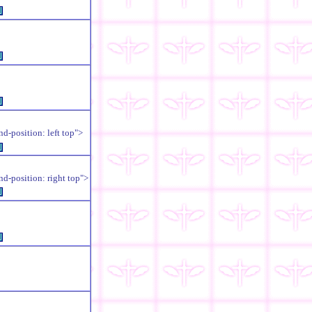
例
例
例
position: left top">
例
position: right top">
例
例