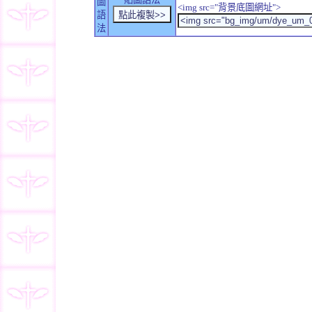
圖
<img src="背景底圖網址">
語
法