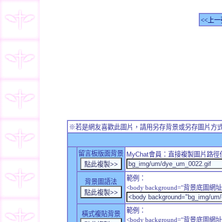
<<上一
※若是網友喜歡此圖片，請用另存背景或另存圖片方
留言板版面背景
MyChat
會員：直接複製圖片路徑
範例：
背景圖語法
<body background="背景底圖網址
範例：
橫式複貼背景
<body background="背景底圖網址" sty