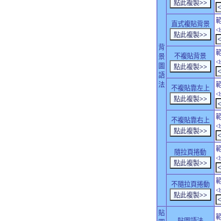
直式複貼背景
<
背
不複貼背景
景
<
圖
語
法
不複貼靠左上
<
不複貼靠右上
<
隨拉頁捲動
<
不隨拉頁捲動
<
貼
貼圖語法