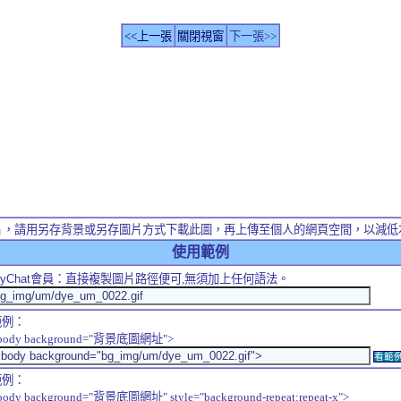
<<上一張
關閉視窗
下一張>>
片，請用另存背景或另存圖片方式下載此圖，再上傳至個人的網頁空間，以減低
使用範例
yChat
會員：直接複製圖片路徑便可,無須加上任何語法。
範例：
body background="背景底圖網址">
看範
範例：
body background="背景底圖網址" style="background-repeat:repeat-x">