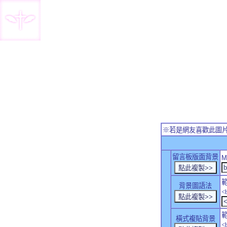
※若是網友喜歡此圖
留言板版面背景
M
背景圖語法
<
橫式複貼背景
<