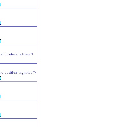
例
例
例
position: left top">
position: right top">
例
例
例