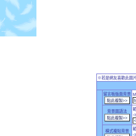
※若是網友喜歡此圖
留言板版面背景
M
背景圖語法
<
橫式複貼背景
<