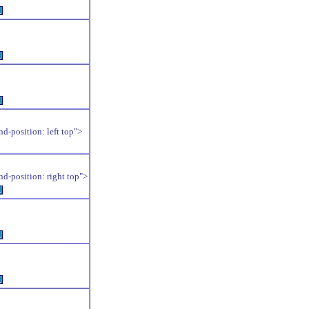
例
例
例
position: left top">
position: right top">
例
例
例