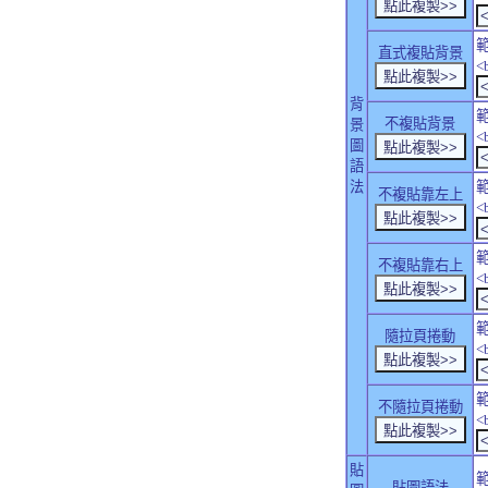
直式複貼背景
<
背
不複貼背景
景
<
圖
語
法
不複貼靠左上
<
不複貼靠右上
<
隨拉頁捲動
<
不隨拉頁捲動
<
貼
貼圖語法