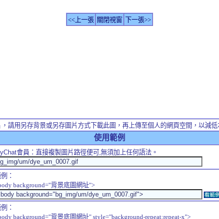
<<上一張
關閉視窗
下一張>>
片，請用另存背景或另存圖片方式下載此圖，再上傳至個人的網頁空間，以減低
使用範例
yChat
會員：直接複製圖片路徑便可,無須加上任何語法。
範例：
body background="背景底圖網址">
看範
範例：
body background="背景底圖網址" style="background-repeat:repeat-x">