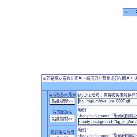
<<上一
※若是網友喜歡此圖片，請用另存背景或另存圖片方
留言板版面背景
MyChat
會員：直接複製圖片路徑
範例：
背景圖語法
<body background="背景底圖網址
範例：
橫式複貼背景
<body background="背景底圖網址" sty