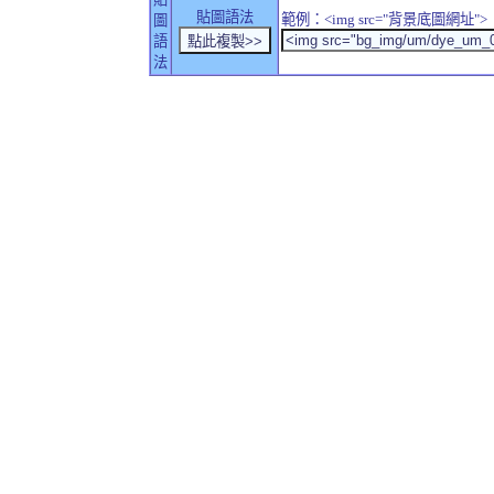
貼圖語法
範例：<img src="背景底圖網址">
圖
語
法