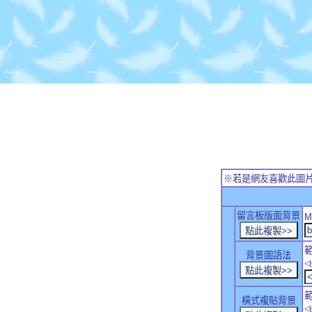
※若是網友喜歡此圖
留言板版面背景
M
背景圖語法
<
橫式複貼背景
<