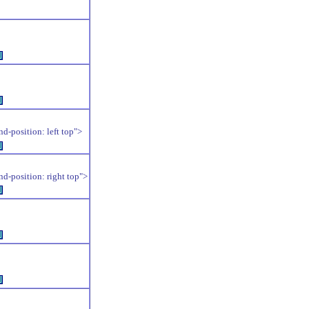
例
例
position: left top">
例
position: right top">
例
例
例