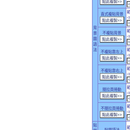
直式複貼背景
<
背
不複貼背景
景
<
圖
語
法
不複貼靠左上
<
不複貼靠右上
<
隨拉頁捲動
<
不隨拉頁捲動
<
貼
貼圖語法