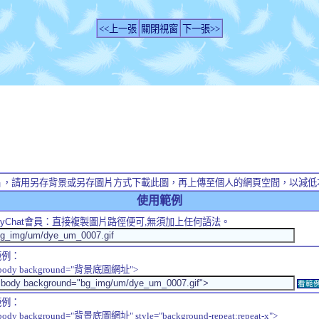
<<上一張
關閉視窗
下一張>>
片，請用另存背景或另存圖片方式下載此圖，再上傳至個人的網頁空間，以減低
使用範例
yChat
會員：直接複製圖片路徑便可,無須加上任何語法。
範例：
body background="背景底圖網址">
看範
範例：
body background="背景底圖網址" style="background-repeat:repeat-x">