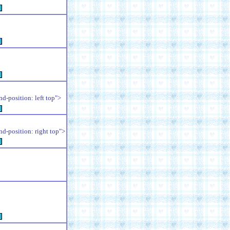
例
例
例
position: left top">
例
position: right top">
例
例