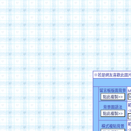
※若是網友喜歡此圖
留言板版面背景
M
背景圖語法
<
橫式複貼背景
<