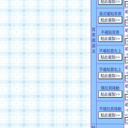
直式複貼背景
<
背
不複貼背景
景
<
圖
語
不複貼靠左上
法
<
不複貼靠右上
<
隨拉頁捲動
<
不隨拉頁捲動
<
s
貼