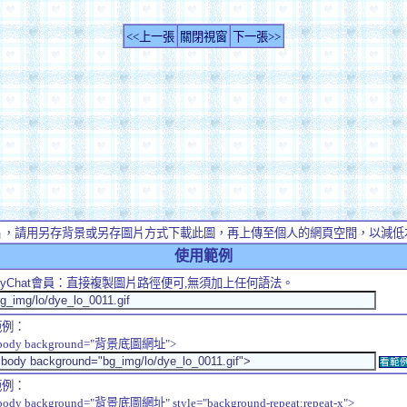
<<上一張
關閉視窗
下一張>>
片，請用另存背景或另存圖片方式下載此圖，再上傳至個人的網頁空間，以減低
使用範例
yChat
會員：直接複製圖片路徑便可,無須加上任何語法。
範例：
body background="背景底圖網址">
看範
範例：
body background="背景底圖網址" style="background-repeat:repeat-x">