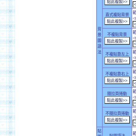
直式複貼背景
<
背
不複貼背景
景
<
圖
語
法
不複貼靠左上
<
不複貼靠右上
<
隨拉頁捲動
<
不隨拉頁捲動
<
貼
貼圖語法