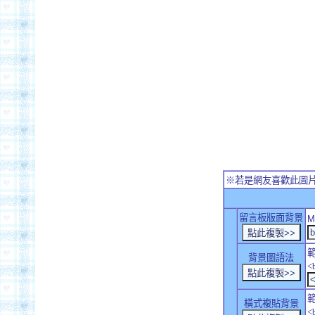
※若是網友喜歡此圖
留言板版面背景
M
背景圖語法
<
橫式複貼背景
<