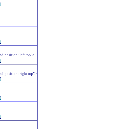
例
例
position: left top">
例
position: right top">
例
例
例