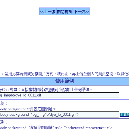
<<上一張
關閉視窗
下一張>>
片，請用另存背景或另存圖片方式下載此圖，再上傳至個人的網頁空間，以減低
使用範例
yChat
會員：直接複製圖片路徑便可,無須加上任何語法。
範例：
body background="背景底圖網址">
看範
範例：
body background="背景底圖網址" style="background-repeat:repeat-x">