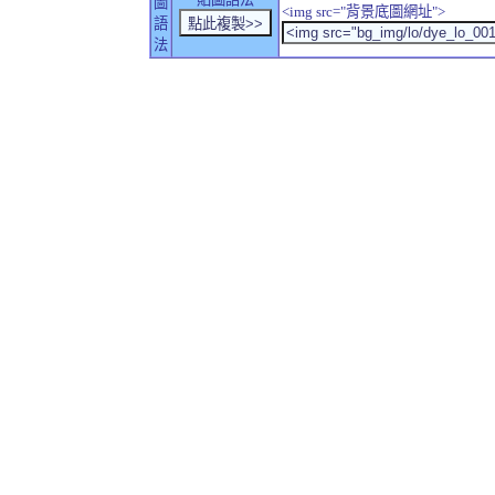
圖
<img src="背景底圖網址">
語
法