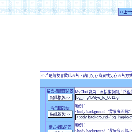
<<上一
※若是網友喜歡此圖片，請用另存背景或另存圖片方
留言板版面背景
MyChat
會員：直接複製圖片路徑
範例：
背景圖語法
<body background="背景底圖網址
範例：
橫式複貼背景
<body background="背景底圖網址" sty