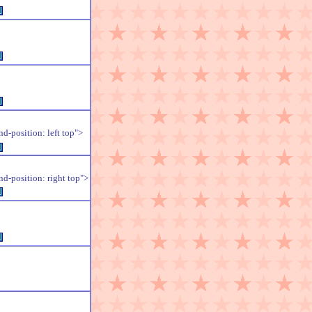
例
例
例
position: left top">
例
position: right top">
例
例