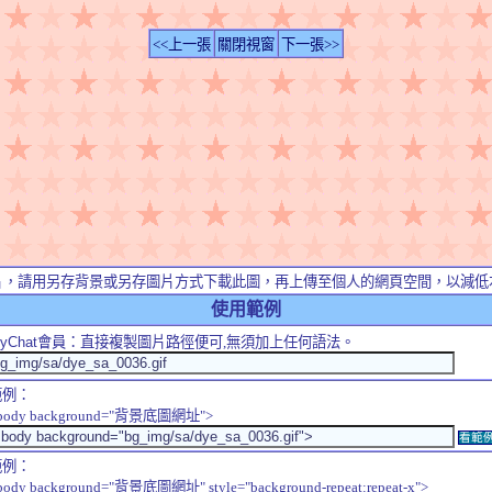
<<上一張
關閉視窗
下一張>>
片，請用另存背景或另存圖片方式下載此圖，再上傳至個人的網頁空間，以減低
使用範例
yChat
會員：直接複製圖片路徑便可,無須加上任何語法。
範例：
body background="背景底圖網址">
看範
範例：
body background="背景底圖網址" style="background-repeat:repeat-x">