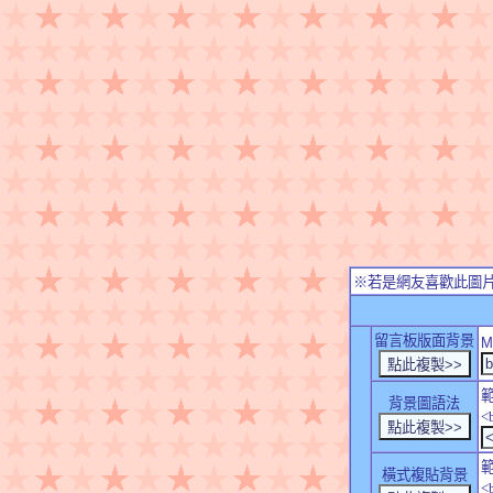
※若是網友喜歡此圖
留言板版面背景
M
背景圖語法
<
橫式複貼背景
<