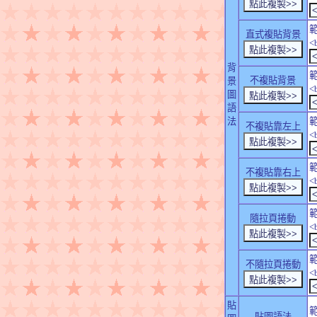
直式複貼背景
<
背
不複貼背景
景
<
圖
語
法
不複貼靠左上
<
不複貼靠右上
<
隨拉頁捲動
<
不隨拉頁捲動
<
貼
貼圖語法