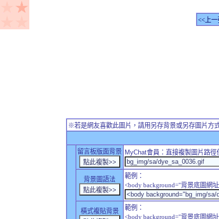
<<上一
※若是網友喜歡此圖片，請用另存背景或另存圖片方
留言板版面背景
MyChat
會員：直接複製圖片路徑
範例：
背景圖語法
<body background="背景底圖網址
範例：
橫式複貼背景
<body background="背景底圖網址" sty