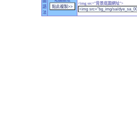
圖
<img src="背景底圖網址">
語
法