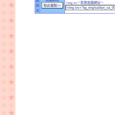
圖
<img src="背景底圖網址">
語
法