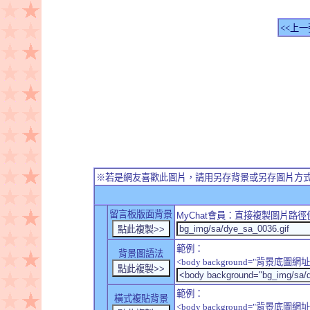
<<上一
※若是網友喜歡此圖片，請用另存背景或另存圖片方
留言板版面背景
MyChat
會員：直接複製圖片路徑
範例：
背景圖語法
<body background="背景底圖網址
範例：
橫式複貼背景
<body background="背景底圖網址" sty